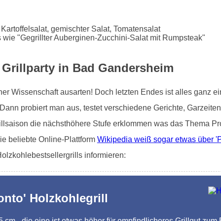
 Kartoffelsalat, gemischter Salat, Tomatensalat
 wie "Gegrillter Auberginen-Zucchini-Salat mit Rumpsteak"
e Grillparty in Bad Gandersheim
iner Wissenschaft ausarten! Doch letzten Endes ist alles ganz 
nn probiert man aus, testet verschiedene Gerichte, Garzeiten, o
rillsaison die nächsthöhere Stufe erklommen was das Thema Pro
e beliebte Online-Plattform
Wikipedia weiß sogar etwas über 'P
lzkohlebestsellergrills informieren:
onto' Holzkohlegrill
,5 cm - die eine ist etwas höher für empfindlicheres Grillgut zum