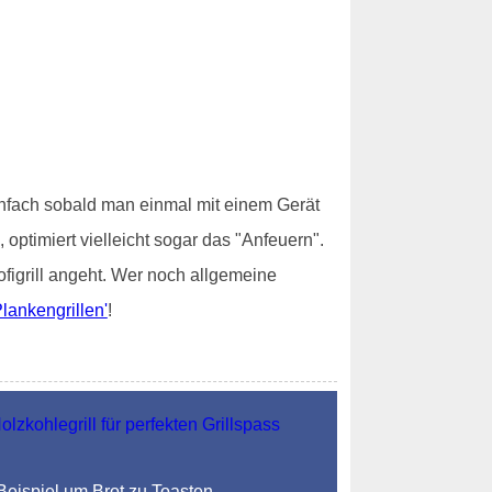
einfach sobald man einmal mit einem Gerät
ptimiert vielleicht sogar das "Anfeuern".
figrill angeht. Wer noch allgemeine
lankengrillen'
!
 Beispiel um Brot zu Toasten